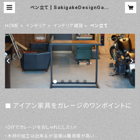
ペン立て | SakigakeDesignGara
ge
HOME
インテリア
インテリア雑貨
ペン立て
アイアン家具をガレージのワンポイントに
・DIYでガレージをおしゃれにしたい！
・木材の加工は出来るが溶接は難易度が高い…